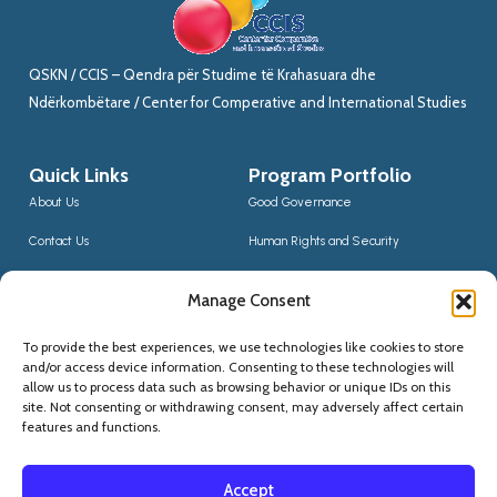
QSKN / CCIS – Qendra për Studime të Krahasuara dhe
Ndërkombëtare / Center for Comperative and International Studies
Quick Links
Program Portfolio
About Us
Good Governance
Contact Us
Human Rights and Security
News
Sustainable Development
Manage Consent
CCIS Bloggers
Digital Transformation & Innovation
To provide the best experiences, we use technologies like cookies to store
Social Inclusion
and/or access device information. Consenting to these technologies will
Contact Us
allow us to process data such as browsing behavior or unique IDs on this
site. Not consenting or withdrawing consent, may adversely affect certain
(+355) 68 20 56910
features and functions.
qskninfo@gmail.com
Accept