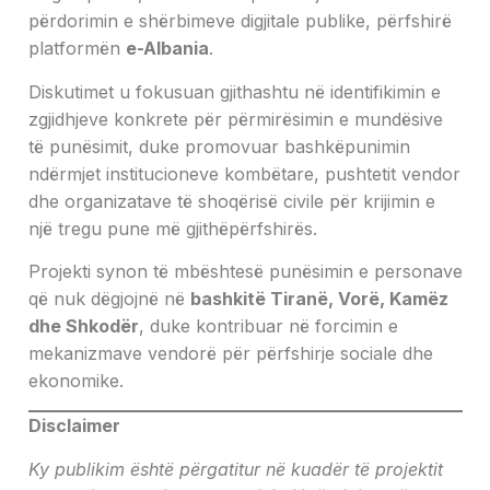
përdorimin e shërbimeve digjitale publike, përfshirë
platformën
e-Albania
.
Diskutimet u fokusuan gjithashtu në identifikimin e
zgjidhjeve konkrete për përmirësimin e mundësive
të punësimit, duke promovuar bashkëpunimin
ndërmjet institucioneve kombëtare, pushtetit vendor
dhe organizatave të shoqërisë civile për krijimin e
një tregu pune më gjithëpërfshirës.
Projekti synon të mbështesë punësimin e personave
që nuk dëgjojnë në
bashkitë Tiranë, Vorë, Kamëz
dhe Shkodër
, duke kontribuar në forcimin e
mekanizmave vendorë për përfshirje sociale dhe
ekonomike.
Disclaimer
Ky publikim është përgatitur në kuadër të projektit