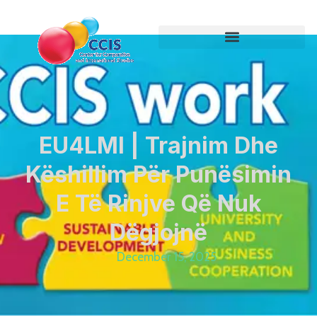
EU4LMI | Trajnim Dhe
Këshillim Për Punësimin
E Të Rinjve Që Nuk
Dëgjojnë
December 15, 2025