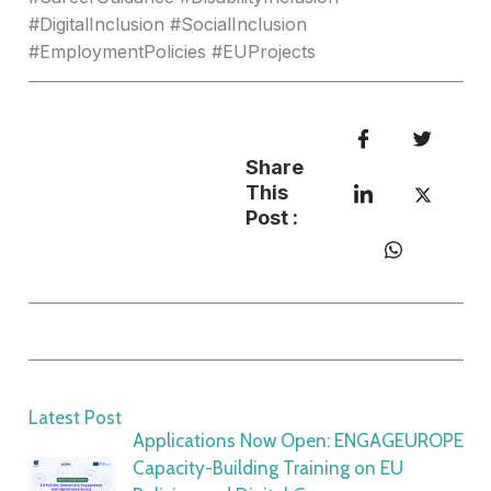
#DigitalInclusion #SocialInclusion
#EmploymentPolicies #EUProjects
Share
This
Post :
Latest Post
Applications Now Open: ENGAGEUROPE
Capacity-Building Training on EU