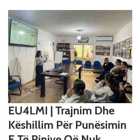
EU4LMI | Trajnim Dhe
Këshillim Për Punësimin
E Të Rinjve Që Nuk