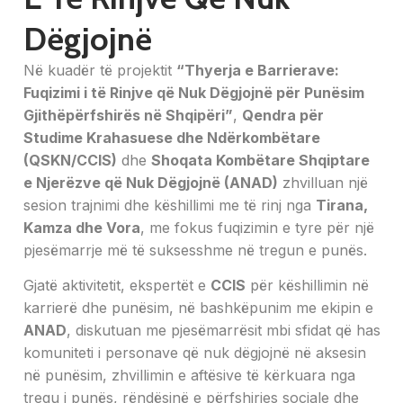
Dëgjojnë
Në kuadër të projektit
“Thyerja e Barrierave:
Fuqizimi i të Rinjve që Nuk Dëgjojnë për Punësim
Gjithëpërfshirës në Shqipëri”
,
Qendra për
Studime Krahasuese dhe Ndërkombëtare
(QSKN/CCIS)
dhe
Shoqata Kombëtare Shqiptare
e Njerëzve që Nuk Dëgjojnë (ANAD)
zhvilluan një
sesion trajnimi dhe këshillimi me të rinj nga
Tirana,
Kamza dhe Vora
, me fokus fuqizimin e tyre për një
pjesëmarrje më të suksesshme në tregun e punës.
Gjatë aktivitetit, ekspertët e
CCIS
për këshillimin në
karrierë dhe punësim, në bashkëpunim me ekipin e
ANAD
, diskutuan me pjesëmarrësit mbi sfidat që has
komuniteti i personave që nuk dëgjojnë në aksesin
në punësim, zhvillimin e aftësive të kërkuara nga
tregu i punës, rëndësinë e përfshirjes sociale dhe