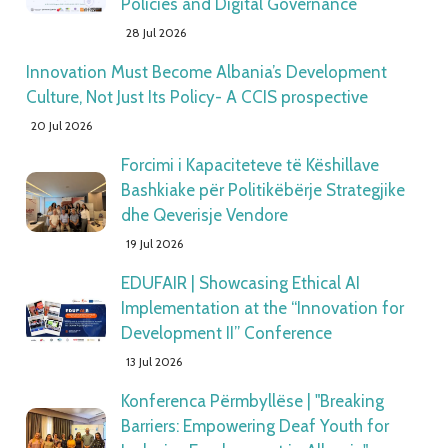
Policies and Digital Governance
28 Jul 2026
Innovation Must Become Albania’s Development
Culture, Not Just Its Policy- A CCIS prospective
20 Jul 2026
Forcimi i Kapaciteteve të Këshillave
Bashkiake për Politikëbërje Strategjike
dhe Qeverisje Vendore
19 Jul 2026
EDUFAIR | Showcasing Ethical AI
Implementation at the “Innovation for
Development II” Conference
13 Jul 2026
Konferenca Përmbyllëse | "Breaking
Barriers: Empowering Deaf Youth for