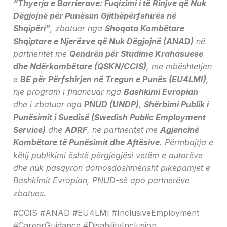
“Thyerja e Barrierave: Fuqizimi i të Rinjve që Nuk
Dëgjojnë për Punësim Gjithëpërfshirës në
Shqipëri”
, zbatuar nga
Shoqata Kombëtare
Shqiptare e Njerëzve që Nuk Dëgjojnë (ANAD)
në
partneritet me
Qendrën për Studime Krahasuese
dhe Ndërkombëtare (QSKN/CCIS)
, me mbështetjen
e
BE për Përfshirjen në Tregun e Punës (EU4LMI)
,
një program i financuar nga
Bashkimi Evropian
dhe i zbatuar nga
PNUD (UNDP)
,
Shërbimi Publik i
Punësimit i Suedisë (Swedish Public Employment
Service)
dhe
ADRF
, në partneritet me
Agjencinë
Kombëtare të Punësimit dhe Aftësive
. Përmbajtja e
këtij publikimi është përgjegjësi vetëm e autorëve
dhe nuk pasqyron domosdoshmërisht pikëpamjet e
Bashkimit Evropian, PNUD-së apo partnerëve
zbatues.
#CCIS #ANAD #EU4LMI #InclusiveEmployment
#CareerGuidance #DisabilityInclusion