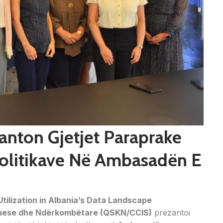
anton Gjetjet Paraprake
olitikave Në Ambasadën E
Utilization in Albania’s Data Landscape
uese dhe Ndërkombëtare (QSKN/CCIS)
prezantoi