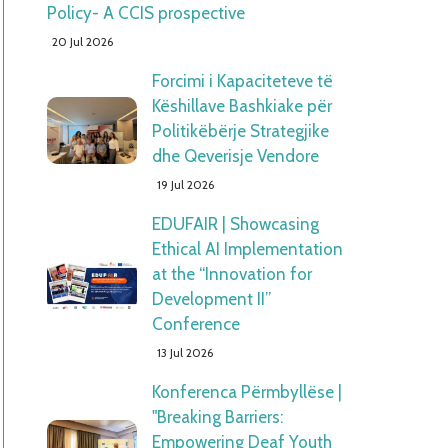
Policy- A CCIS prospective
20 Jul 2026
Forcimi i Kapaciteteve të
Këshillave Bashkiake për
Politikëbërje Strategjike
dhe Qeverisje Vendore
19 Jul 2026
EDUFAIR | Showcasing
Ethical AI Implementation
at the “Innovation for
Development II”
Conference
13 Jul 2026
Konferenca Përmbyllëse |
"Breaking Barriers:
Empowering Deaf Youth