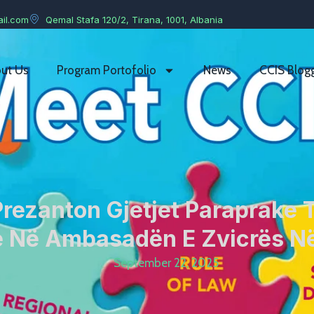
il.com
Qemal Stafa 120/2, Tirana, 1001, Albania
ut Us
Program Portofolio
News
CCIS Blog
rezanton Gjetjet Paraprake
ve Në Ambasadën E Zvicrës Në
September 22, 2025