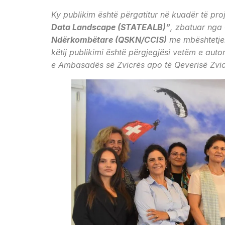
Ky publikim është përgatitur në kuadër të pro
Data Landscape (STATEALB)”
, zbatuar nga
Ndërkombëtare (QSKN/CCIS)
me mbështetj
këtij publikimi është përgjegjësi vetëm e a
e Ambasadës së Zvicrës apo të Qeverisë Zvi