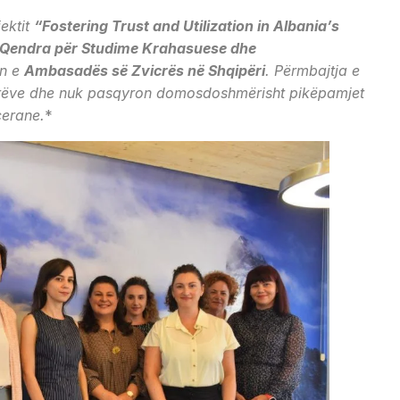
jektit
“Fostering Trust and Utilization in Albania’s
Qendra për Studime Krahasuese dhe
en e
Ambasadës së Zvicrës në Shqipëri
. Përmbajtja e
utorëve dhe nuk pasqyron domosdoshmërisht pikëpamjet
cerane.
*