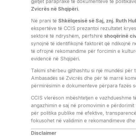
gjetjet paraprake të dokumenteve të politikave
Zvicrës në Shqipëri
.
Në prani të
Shkëlqesisë së Saj, znj. Ruth H
ekspertëve të CCIS prezantoi rezultatet kry
sektorë të ndryshëm, përfshirë
shoqërinë ci
synojnë të identifikojnë faktorët që ndikojnë n
të ofrojnë rekomandime për forcimin e kultu
evidencë në Shqipëri.
Takimi shërbeu gjithashtu si një mundësi për 
Ambasadës së Zvicrës dhe për të marrë komen
përmirësimin e dokumenteve përpara fazës së 
CCIS vlerëson mbështetjen e vazhdueshme 
angazhimin e saj në promovimin e përdorimit t
për politika publike më efektive, transparencë 
fokusohet në validimin e rekomandimeve dhe 
Disclaimer