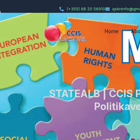
(+355) 68 20 56910
qskninfo@gma
Home
Abo
STATEALB | CCIS P
Politika