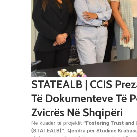
STATEALB | CCIS Prez
Të Dokumenteve Të P
Zvicrës Në Shqipëri
Në kuadër të projektit
“Fostering Trust and 
(STATEALB)”
,
Qendra për Studime Krahas