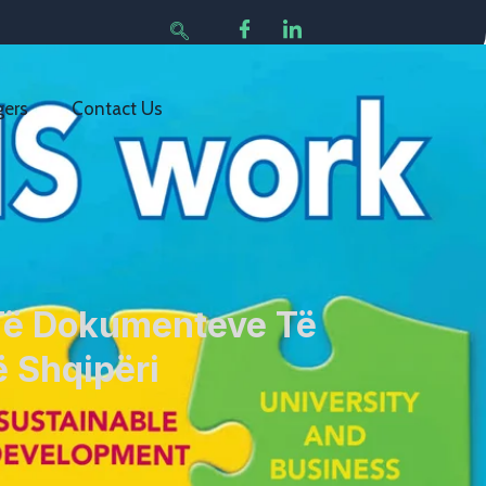
gers
Contact Us
 Të Dokumenteve Të
 Shqipëri