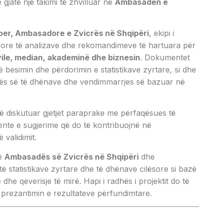
 gjatë një takimi të zhvilluar në
Ambasadën e
uber, Ambasadore e Zvicrës në Shqipëri
, ekipi i
esore të analizave dhe rekomandimeve të hartuara për
vile, median, akademinë dhe biznesin
. Dokumentet
ë besimin dhe përdorimin e statistikave zyrtare, si dhe
rës së të dhënave dhe vendimmarrjes së bazuar në
të diskutuar gjetjet paraprake me përfaqësues të
te e sugjerime që do të kontribuojnë në
validimit.
të
Ambasadës së Zvicrës në Shqipëri
dhe
ë statistikave zyrtare dhe të dhënave cilësore si bazë
dhe qeverisje të mirë. Hapi i radhës i projektit do të
prezantimin e rezultateve përfundimtare.