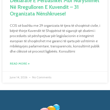
Deklaratë E Përbashkët Mbi Ndryshimet
Në Rregulloren E Kuvendit – 31
Organizata Nënshkruese!
CCIS së bashku me 29 organizata të tjera të shoqërisë civile, i
bëjnë thirrje Kuvendit të Shqipërisë të sigurojë që zbatimi i
procedurës së përshpejtuar për legjislacionin e integrimit
europian të shoqërohet me garanci të qarta për ushtrimin e
mbikëqyrjes parlamentare, transparencës, konsultimit publik
dhe cilësisë së procesit ligjbërës. Konsultimi
READ MORE »
June 14, 2026
No Comments