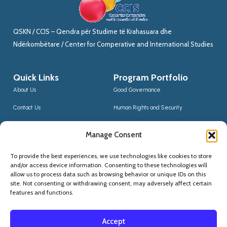
QSKN / CCIS – Qendra për Studime të Krahasuara dhe
Ndërkombëtare / Center for Comperative and International Studies
Quick Links
Program Portfolio
About Us
Good Governance
Contact Us
Human Rights and Security
News
Sustainable Development
Manage Consent
CCIS Bloggers
Digital Transformation & Innovation
To provide the best experiences, we use technologies like cookies to store
Social Inclusion
and/or access device information. Consenting to these technologies will
Contact Us
allow us to process data such as browsing behavior or unique IDs on this
site. Not consenting or withdrawing consent, may adversely affect certain
(+355) 68 20 56910
features and functions.
qskninfo@gmail.com
Accept